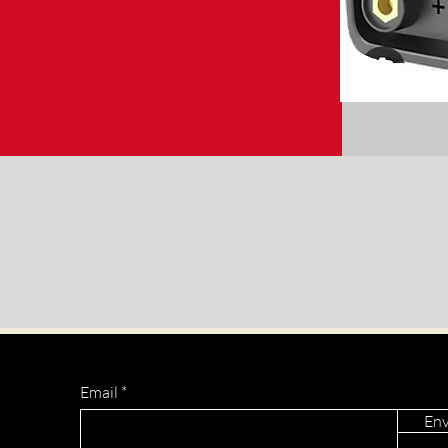
Email
Env