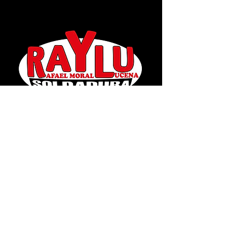
Camino de la Torca, 9 Lucena
(Córdoba)
957 590 149
Rafael
637 581 542