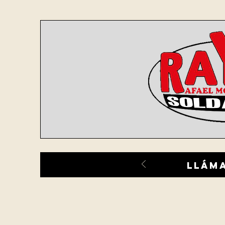
lláma