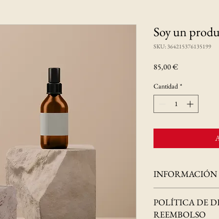
Soy un prod
SKU: 364215376135199
Precio
85,00 €
Cantidad
*
A
INFORMACIÓN
Soy la descripción de un 
POLÍTICA DE 
detalles sobre tu product
instrucciones de cuidado 
REEMBOLSO