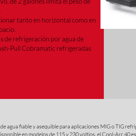
ivo, de 2 galones limita el peso de
.
ionar tanto en horizontal como en
pacio.
s de refrigeración por agua de
Push-Pull Cobramatic refrigeradas
de agua fiable y asequible para aplicaciones MIG o TIG refr
isponible en modelos de 115 y 230 voltios, el Cool-Arc 40 e