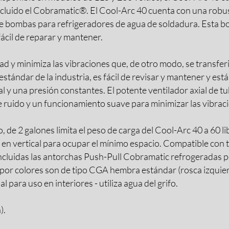
incluido el Cobramatic®. El Cool-Arc 40 cuenta con una robu
de bombas para refrigeradores de agua de soldadura. Esta bo
fácil de reparar y mantener.
d y minimiza las vibraciones que, de otro modo, se transferi
tándar de la industria, es fácil de revisar y mantener y es
 y una presión constantes. El potente ventilador axial de t
 de ruido y un funcionamiento suave para minimizar las vibrac
o, de 2 galones limita el peso de carga del Cool-Arc 40 a 60 
 en vertical para ocupar el mínimo espacio. Compatible con 
 incluidas las antorchas Push-Pull Cobramatic refrogeradas 
s por colores son de tipo CGA hembra estándar (rosca izquie
 para uso en interiores - utiliza agua del grifo.
).