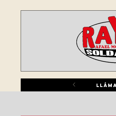
lláma